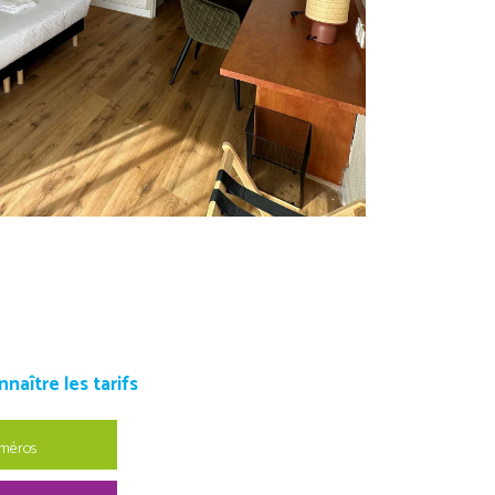
aître les tarifs
uméros