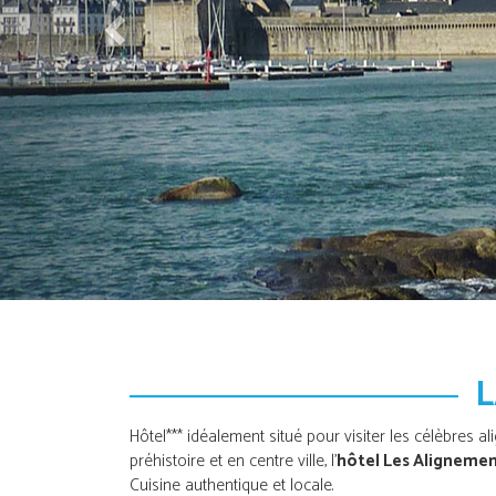
L
Hôtel*** idéalement situé pour visiter les célèbres
préhistoire et en centre ville, l'
hôtel Les Aligneme
Cuisine authentique et locale.