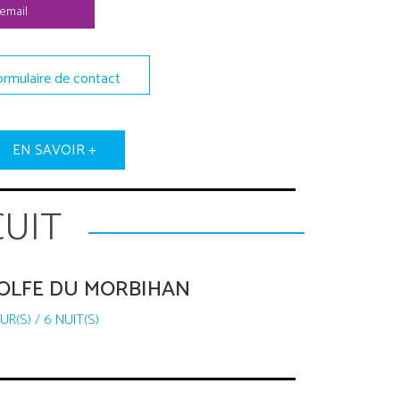
 email
ormulaire de contact
EN SAVOIR +
CUIT
GOLFE DU MORBIHAN
R(S) / 6 NUIT(S)