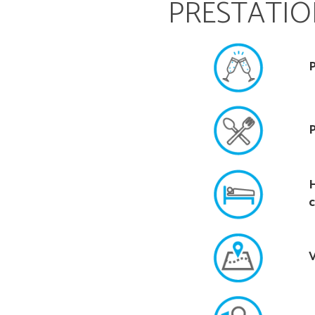
PRESTATIO
P
H
V