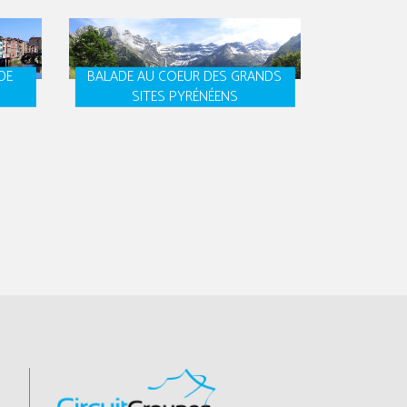
DE
BALADE AU COEUR DES GRANDS
SITES PYRÉNÉENS