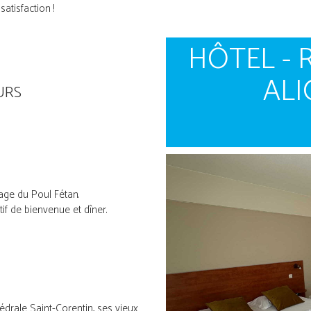
atisfaction !
HÔTEL - 
AL
URS
llage du Poul Fétan.
tif de bienvenue et dîner.
drale Saint-Corentin, ses vieux