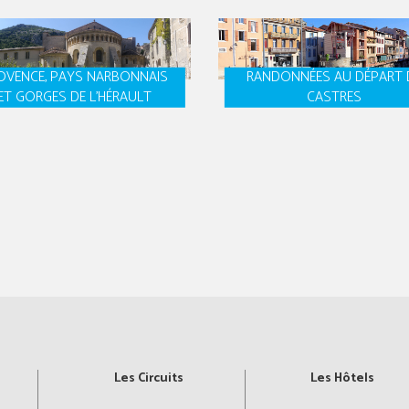
OVENCE, PAYS NARBONNAIS
RANDONNÉES AU DÉPART 
ET GORGES DE L'HÉRAULT
CASTRES
Les Circuits
Les Hôtels