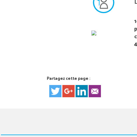
L
1
p
c
4
Partagez cette page :