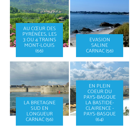
AU CŒUR DES
PYRÉNÉES, LES
3 OU 4 TRAINS
EVASION
MONT-LOUIS
SALINE
(66)
CARNAC (56)
EN PLEIN
COEUR DU
PAYS-BASQUE
LA BRETAGNE
LA BASTIDE-
SUD EN
CLAIRENCE -
LONGUEUR
PAYS-BASQUE
CARNAC (56)
(64)