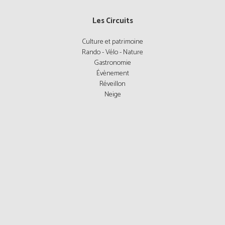
Les Circuits
Culture et patrimoine
Rando - Vélo - Nature
Gastronomie
Évènement
Réveillon
Neige
Les Hôtels
Auvergne Rhône Alpes
Bretagne
Corse
Grand Est
Hauts de France
Nouvelle-Aquitaine
Occitanie
Provence-Alpes-Côte d'Azur