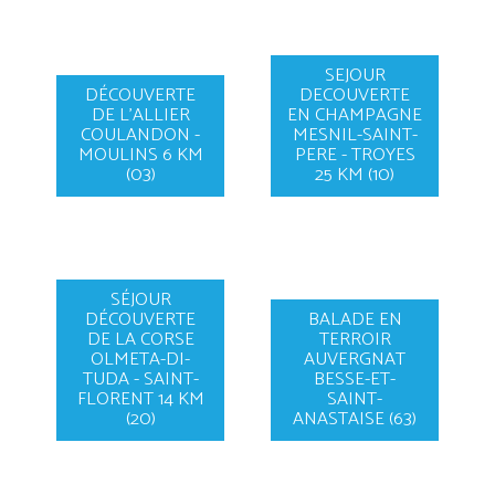
SEJOUR
DÉCOUVERTE
DECOUVERTE
DE L'ALLIER
EN CHAMPAGNE
COULANDON -
MESNIL-SAINT-
MOULINS 6 KM
PERE - TROYES
(03)
25 KM (10)
SÉJOUR
DÉCOUVERTE
BALADE EN
DE LA CORSE
TERROIR
OLMETA-DI-
AUVERGNAT
TUDA - SAINT-
BESSE-ET-
FLORENT 14 KM
SAINT-
(20)
ANASTAISE (63)