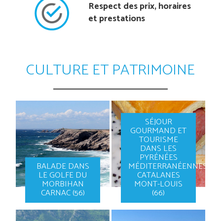
Respect des prix, horaires
et prestations
CULTURE ET PATRIMOINE
SÉJOUR
GOURMAND ET
TOURISME
DANS LES
PYRÉNÉES
BALADE DANS
MÉDITERRANÉENNES
LE GOLFE DU
CATALANES
MORBIHAN
MONT-LOUIS
CARNAC (56)
(66)